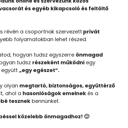
dunk online és szervezünk közös
vacsorát és egyéb kikapcsoló és feltöltő
 révén a csoportnak szervezett
privát
ebb folyamatokban lehet részed.
atod, hogyan tudsz egyszerre
önmagad
ogyan tudsz
részeként működni
egy
a együtt
„egy egészet”.
y olyan
megtartó, biztonságos, együttérző
ít, ahol a
hasonlóságok emelnek
és a
bé tesznek
bennünket.
épéssel közelebb önmagadhoz! 🙂