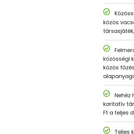
Közöss
közös vacso
társasjáték,
Felmer
közösségi k
közös főzé
alapanyag
Nehéz 
karitatív 
Ft a teljes d
Teljes 