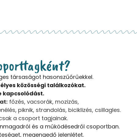
oporttagként?
es társaságot hasonszűőrűekkel.
lyes közösségi találkozókat.
e kapcsolódást.
at:
főzés, vacsorák, mozizás,
élés, piknik, strandolás, biciklizés, csillagles.
csak a csoport tagjainak.
 önmagadról és a működésedről csoportban.
nteséget, megengedő jelenlétet.