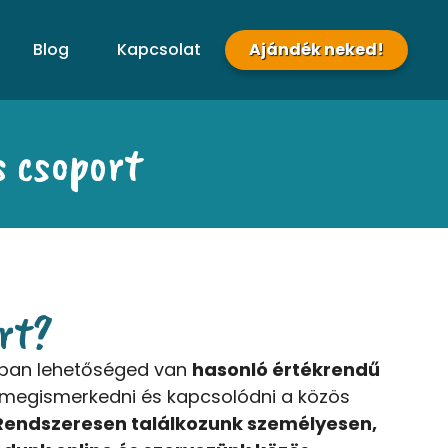
Blog
Kapcsolat
Ajándék neked!
 csoport
ort?
tban lehetőséged van
hasonló értékrendű
megismerkedni és kapcsolódni a közös
Rendszeresen találkozunk személyesen,