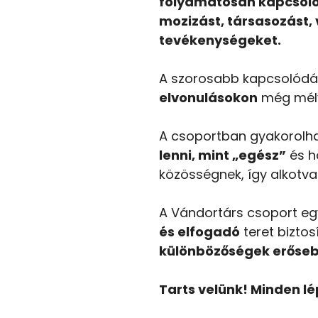
folyamatosan kapcsoló
mozizást, társasozást, 
tevékenységeket.
A szorosabb kapcsolódás
elvonulásokon
még mély
A csoportban gyakorolh
lenni, mint „egész”
és h
közösségnek, így alkotv
A Vándortárs csoport eg
és elfogadó
teret biztos
különbözőségek erőseb
Tarts velünk! Minden l