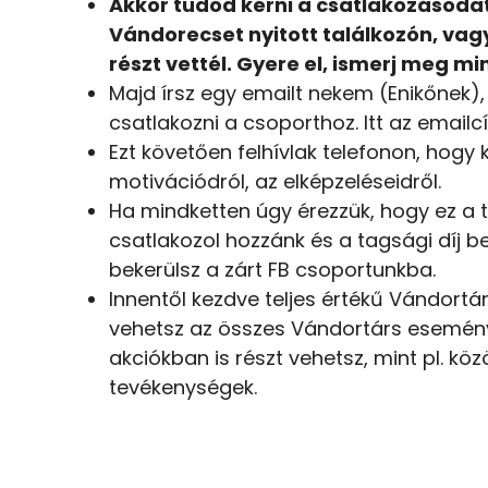
Akkor tudod kérni a csatlakozásodat
Vándorecset nyitott találkozón, va
részt vettél. Gyere el, ismerj meg mi
Majd írsz egy emailt nekem (Enikőnek),
csatlakozni a csoporthoz. Itt az email
Ezt követően felhívlak telefonon, hogy 
motivációdról, az elképzeléseidről.
Ha mindketten úgy érezzük, hogy ez a t
csatlakozol hozzánk és a tagsági díj b
bekerülsz a zárt FB csoportunkba.
Innentől kezdve teljes értékű Vándortá
vehetsz az összes Vándortárs esemény
akciókban is részt vehetsz, mint pl. közö
tevékenységek.