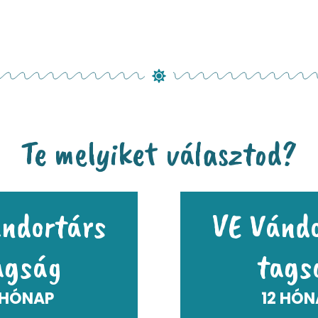
Te melyiket választod?
ndortárs
VE Vánd
agság
tags
 HÓNAP
12 HÓN