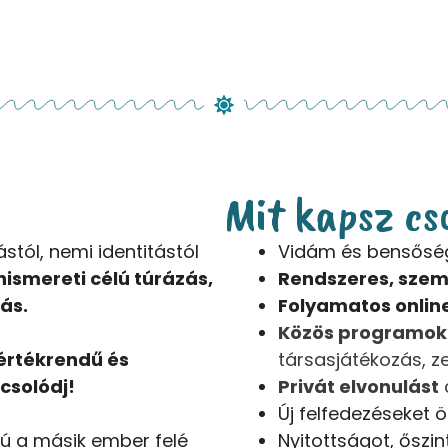
Mit kapsz cs
stól, nemi identitástól
Vidám és bensőség
nismereti célú túrázás,
Rendszeres, szemé
ás.
Folyamatos onlin
Közös programok
értékrendű és
társasjátékozás, zen
csolódj!
Privát elvonulást
Új felfedezéseket
ú a másik ember felé
Nyitottságot, őszi