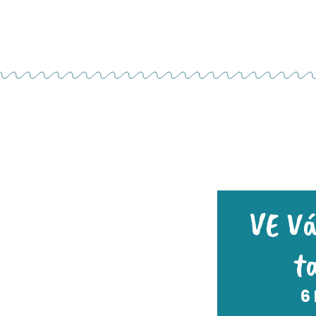
VE Vá
t
6