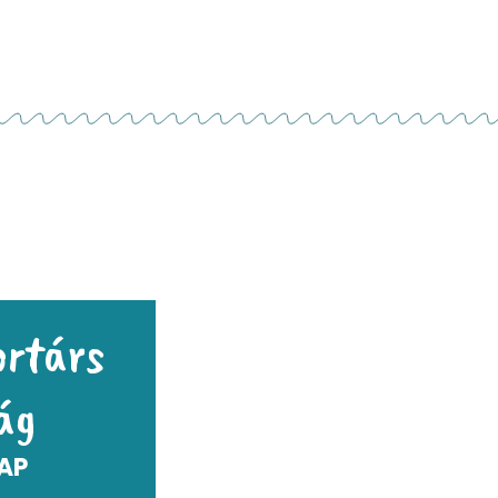
ortárs
ág
AP