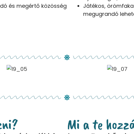
gadó és megértő közösség
Játékos, örömfakas
megugrandó lehető
zni
?
Mi a te hozz