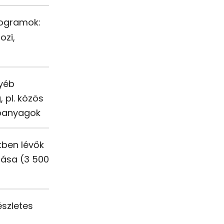
rogramok:
ozi,
yéb
 pl. közös
apanyagok
tben lévők
tása (3 500
észletes