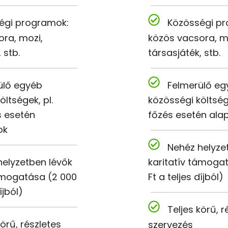
égi programok:
Közösségi p
ra, mozi,
közös vacsora, m
 stb.
társasjáték, stb.
ülő egyéb
Felmerülő eg
öltségek, pl.
közösségi költség,
s esetén
főzés esetén al
ok
Nehéz helyze
helyzetben lévők
karitatív támoga
támogatása (2 000
Ft a teljes díjból)
íjból)
Teljes körű, r
körű, részletes
szervezés