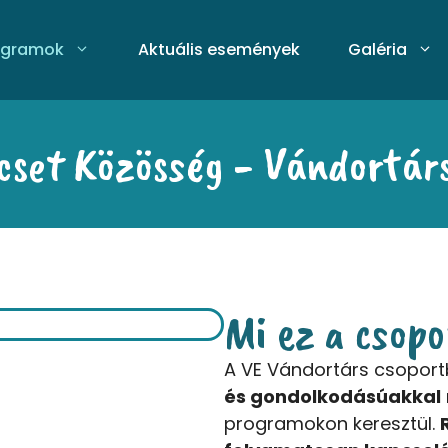
ogramok
Aktuális események
Galéria
cset Közösség - Vándortárs
Mi ez a csop
A VE Vándortárs csopor
és gondolkodásúakkal
programokon keresztül.