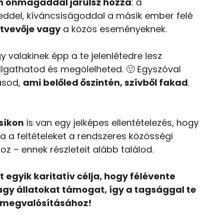
n önmagaddal járulsz hozzá
: a
eddel, kíváncsiságoddal a másik ember felé
ztvevője vagy
a közös eseményeknek.
y valakinek épp a te jelenlétedre lesz
lgathatod és megölelheted. 🙂 Egyszóval
ásod,
ami belőled őszintén, szívből fakad
.
 síkon
is van egy jelképes ellentételezés, hogy
 a feltételeket a rendszeres közösségi
 – ennek részleteit alább találod.
egyik karitatív célja, hogy félévente
gy állatokat támogat, így a tagsággal te
a megvalósításához!