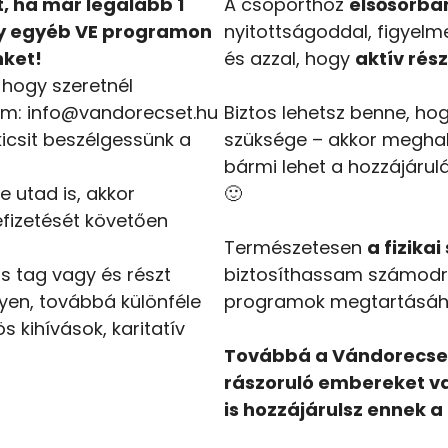
, ha már legalább 1
A csoporthoz
elsősorba
gy egyéb VE programon
nyitottságoddal, figyelm
nket!
és azzal, hogy
aktív rés
 hogy szeretnél
cím: info@vandorecset.hu
Biztos lehetsz benne, hog
kicsit beszélgessünk a
szüksége – akkor meghal
bármi lehet a hozzájárul
e utad is, akkor
🙂
efizetését követően
Természetesen
a fizikai
rs tag vagy és részt
biztosíthassam számodra
en, továbbá különféle
programok megtartásához
s kihívások, karitatív
Továbbá a Vándorecset 
rászoruló embereket va
is hozzájárulsz ennek 