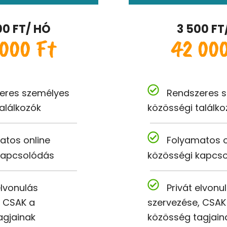
00 FT/ HÓ
3 500 FT
000 Ft
42 00
eres személyes
Rendszeres 
alálkozók
közösségi találko
atos online
Folyamatos o
kapcsolódás
közösségi kapcs
elvonulás
Privát elvonu
, CSAK a
szervezése, CSAK
agjainak
közösség tagjain