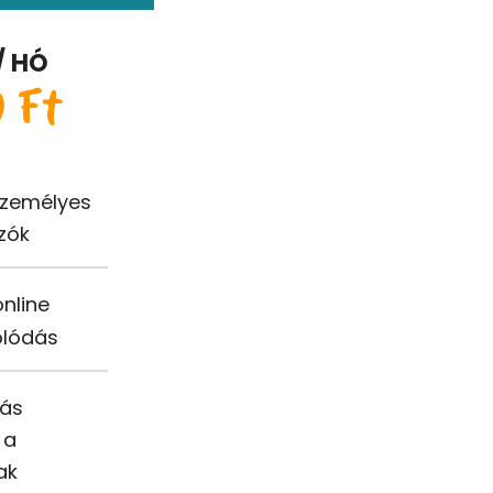
/ HÓ
0 Ft
személyes
zók
nline
olódás
lás
 a
ak