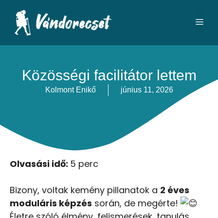
Közösségi facilitátor lettem
Kolmont Enikő
június 11, 2026
Olvasási idő:
5 perc
Bizony, voltak kemény pillanatok a
2 éves
moduláris képzés
során, de megérte!
Életre szóló élmény, felismerések, tanulás,