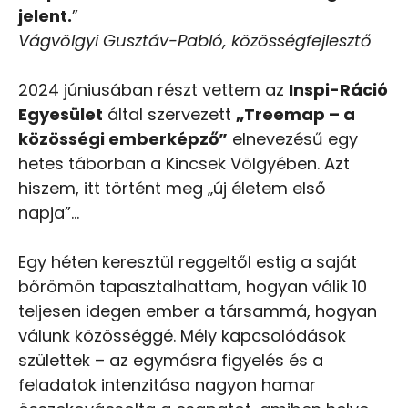
jelent.
”
Vágvölgyi Gusztáv-Pabló, közösségfejlesztő
2024 júniusában részt vettem az
Inspi-Ráció
Egyesület
által szervezett
„Treemap – a
közösségi emberképző”
elnevezésű egy
hetes táborban a Kincsek Völgyében. Azt
hiszem, itt történt meg „új életem első
napja”…
Egy héten keresztül reggeltől estig a saját
bőrömön tapasztalhattam, hogyan válik 10
teljesen idegen ember a társammá, hogyan
válunk közösséggé. Mély kapcsolódások
születtek – az egymásra figyelés és a
feladatok intenzitása nagyon hamar