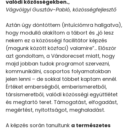
valódi közösségekben.
„
Vágvölgyi Gusztáv-Pabló, közösségfejlesztő
Aztán úgy döntöttem (intuíciómra hallgatva),
hogy modullá alakítom a tábort és „jó lesz
nekem ez a közösségi facilitátor képzés
(magunk között közfaci) valamire”… Először
azt gondoltam, a Vándorecset miatt, hogy
majd jobban tudok programot szervezni,
kommunikálni, csoportos folyamatokban
jelen lenni – de sokkal többet kaptam ennél.
Értéket emberségből, emberismeretből,
társismeretből, valódi közösségi együttlétet
és megtartó teret. Támogatást, elfogadást,
megértést, nyitottságot, meghaladást.
A képzés során tanultunk
a természetes