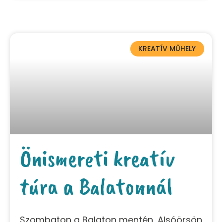
KREATÍV MŰHELY
Önismereti kreatív
túra a Balatonnál
Szombaton a Balaton mentén, Alsóörsön