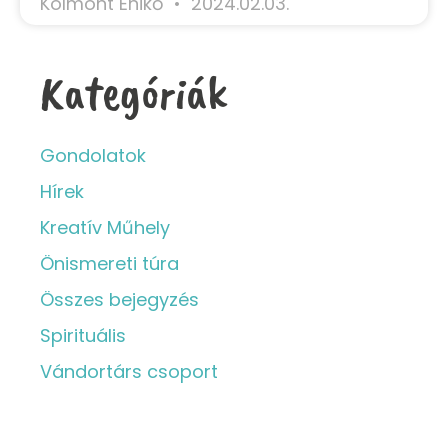
Kolmont Enikő
2024.02.03.
Kategóriák
Gondolatok
Hírek
Kreatív Műhely
Önismereti túra
Összes bejegyzés
Spirituális
Vándortárs csoport